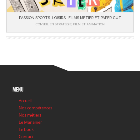
PASSION SPORTS-LOISIRS : FILMS METIER ET PAPER CUT
CONSEIL EN STRATÉGIE, FILM ET ANIMATION
menu
Accueil
Nos compétences
Nos métiers
Le Mananier
Le book
Contact