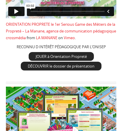
ORIENTATION PROPRETE le 1er Serious Game des Métiers de la
Propreté – La Manane, agence de communication pédagoqique
crossmédia
from
LA MANANE
on
Vimeo
.
RECONNU D INTÉRÊT PÉDAGOGIQUE PAR L’ONISEP
JOUER à Orientation Propreté
DÉCOUVRIR le dossier de présentation