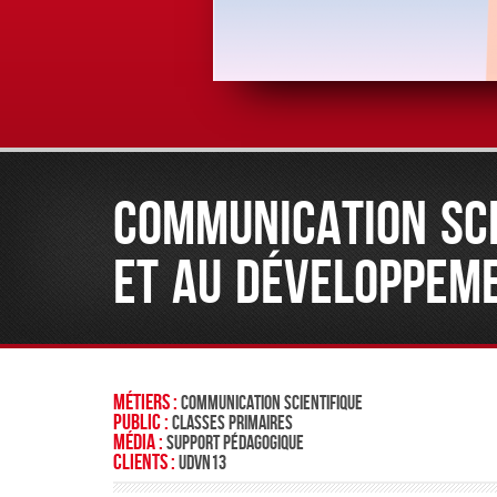
COMMUNICATION SCI
ET AU DÉVELOPPEM
Métiers :
Communication scientifique
Public :
Classes Primaires
Média :
Support pédagogique
Clients :
UDVN13