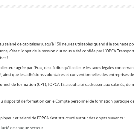
alarié de capitaliser jusqu’à 150 heures utilisables quand il le souhaite po
, c’était l’objet de la mission qui nous a été confiée par L’OPCA Transport
hes !
ecteur agrée par l’Etat, c’est à dire qu’il collecte les taxes légales concerna
é, ainsi que les adhésions volontaires et conventionnelles des entreprises d
onnel de formation (CPF)
, l’OPCA TS a souhaité s’adresser aux salariés, d
 du dispositif de formation car le Compte personnel de formation participe 
ployeur et salarié de l’OPCA s’est structuré autour des objets suivants :
salarié de chaque secteur