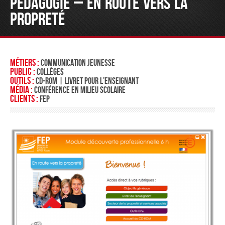
PÉDAGOGIE – EN ROUTE VERS LA
PROPRETÉ
Métiers :
Communication jeunesse
Public :
Collèges
Outils :
CD-rom | Livret pour l’enseignant
Média :
Conférence en milieu scolaire
Clients :
FEP