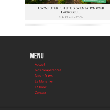
AGRO4FUTUR : UN SITE D'ORIENTATION POUR
L'AGROEQUI...
FILM ET ANIMATION
menu
Accueil
Nos compétences
Nos métiers
Le Mananier
Le book
Contact