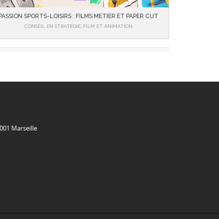
PASSION SPORTS-LOISIRS : FILMS METIER ET PAPER CUT
CONSEIL EN STRATÉGIE, FILM ET ANIMATION
001 Marseille