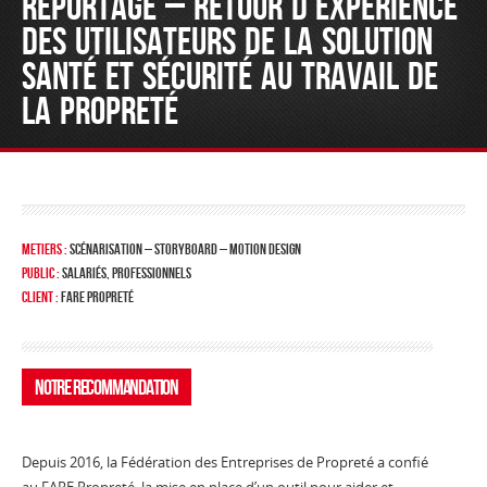
REPORTAGE – RETOUR D’EXPÉRIENCE
DES UTILISATEURS DE LA SOLUTION
SANTÉ ET SÉCURITÉ AU TRAVAIL DE
LA PROPRETÉ
METIERS :
SCÉNARISATION – STORYBOARD – MOTION DESIGN
PUBLIC :
salariÉs, professionnels
CLIENT :
FARE PROPRETÉ
Notre Recommandation
Depuis 2016, la Fédération des Entreprises de Propreté a confié
au FARE Propreté, la mise en place d’un outil pour aider et