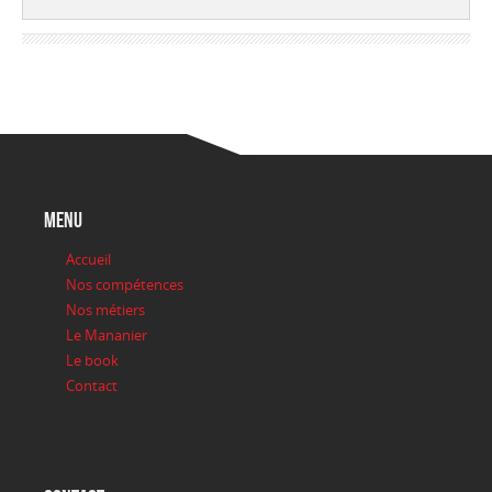
menu
Accueil
Nos compétences
Nos métiers
Le Mananier
Le book
Contact