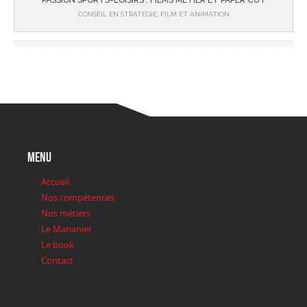
PASSION SPORTS-LOISIRS : FILMS METIER ET PAPER CUT
CONSEIL EN STRATÉGIE, FILM ET ANIMATION
menu
Accueil
Nos compétences
Nos métiers
Le Mananier
Le book
Contact